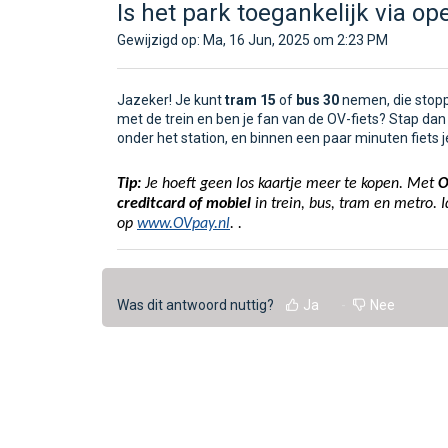
Is het park toegankelijk via o
Gewijzigd op: Ma, 16 Jun, 2025 om 2:23 PM
Jazeker! Je kunt
tram 15
of
bus 30
nemen, die stopp
met de trein en ben je fan van de OV-fiets? Stap dan 
onder het station, en binnen een paar minuten fiets j
Tip:
Je hoeft geen los kaartje meer te kopen. Met
O
creditcard of mobiel
in trein, bus, tram en metro. I
op
www.OVpay.nl
.
.
Was dit antwoord nuttig?
Ja
Nee