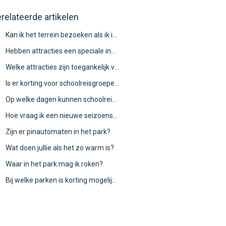
relateerde artikelen
Kan ik het terrein bezoeken als ik in een rolstoel zit?
Hebben attracties een speciale ingang voor mensen die voor een medische reden niet in de wachtrij kunnen staan?
Welke attracties zijn toegankelijk voor rolstoelgebruikers?
Is er korting voor schoolreisgroepen, waaronder speciaal onderwijs?
Op welke dagen kunnen schoolreisjes plaatsvinden?
Hoe vraag ik een nieuwe seizoenspas aan voor Familiepark Drievliet?
Zijn er pinautomaten in het park?
Wat doen jullie als het zo warm is?
Waar in het park mag ik roken?
Bij welke parken is korting mogelijk? Hoe werkt deze korting?