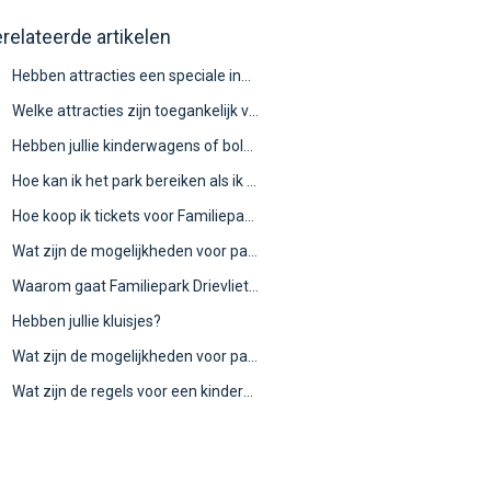
relateerde artikelen
Hebben attracties een speciale ingang voor mensen die voor een medische reden niet in de wachtrij kunnen staan?
Welke attracties zijn toegankelijk voor rolstoelgebruikers?
Hebben jullie kinderwagens of bolderkarren te leen?
Hoe kan ik het park bereiken als ik slecht ter been ben?
Hoe koop ik tickets voor Familiepark Drievliet?
Wat zijn de mogelijkheden voor parkeren?
Waarom gaat Familiepark Drievliet beperkt om met sponsoring en kaartverzoeken?
Hebben jullie kluisjes?
Wat zijn de mogelijkheden voor parkeren met een seizoenspas?
Wat zijn de regels voor een kinderfeestje?